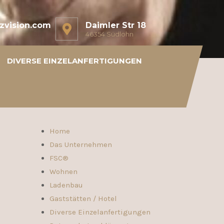
zvision.com
Daimler Str 18
46354 Südlohn
DIVERSE EINZELANFERTIGUNGEN
Home
Das Unternehmen
FSC®
Wohnen
Ladenbau
Gaststätten / Hotel
Diverse Einzelanfertigungen